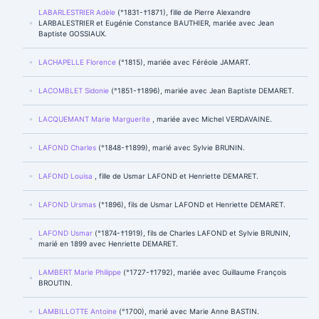
LABARLESTRIER Adèle
(°1831-†1871), fille de Pierre Alexandre
LARBALESTRIER et Eugénie Constance BAUTHIER, mariée avec Jean
Baptiste GOSSIAUX.
LACHAPELLE Florence
(°1815), mariée avec Féréole JAMART.
LACOMBLET Sidonie
(°1851-†1896), mariée avec Jean Baptiste DEMARET.
LACQUEMANT Marie Marguerite
, mariée avec Michel VERDAVAINE.
LAFOND Charles
(°1848-†1899), marié avec Sylvie BRUNIN.
LAFOND Louisa
, fille de Usmar LAFOND et Henriette DEMARET.
LAFOND Ursmas
(°1896), fils de Usmar LAFOND et Henriette DEMARET.
LAFOND Usmar
(°1874-†1919), fils de Charles LAFOND et Sylvie BRUNIN,
marié en 1899 avec Henriette DEMARET.
LAMBERT Marie Philippe
(°1727-†1792), mariée avec Guillaume François
BROUTIN.
LAMBILLOTTE Antoine
(°1700), marié avec Marie Anne BASTIN.