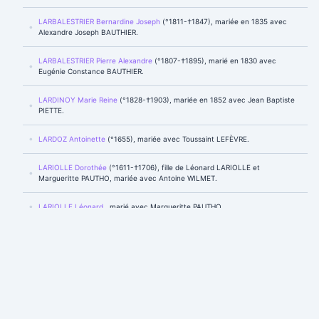
LARBALESTRIER Bernardine Joseph
(°1811-†1847), mariée en 1835 avec
Alexandre Joseph BAUTHIER.
LARBALESTRIER Pierre Alexandre
(°1807-†1895), marié en 1830 avec
Eugénie Constance BAUTHIER.
LARDINOY Marie Reine
(°1828-†1903), mariée en 1852 avec Jean Baptiste
PIETTE.
LARDOZ Antoinette
(°1655), mariée avec Toussaint LEFÈVRE.
LARIOLLE Dorothée
(°1611-†1706), fille de Léonard LARIOLLE et
Margueritte PAUTHO, mariée avec Antoine WILMET.
LARIOLLE Léonard
, marié avec Margueritte PAUTHO.
LAROSE Anne
(°1816), mariée en 1837 avec Gihafse.
LAROSE Marie
, mariée avec Mathieu BOULLE.
LARSILLE Amélie Joseph
(°1806-†1832), fille de Jean Jacques Joseph
LARSILLE et Marie Joseph DUCARME, mariée en 1824 avec Waroquier.