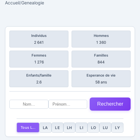
Accueil
/
Genealogie
Individus
Hommes
2 641
1 360
Femmes
Familles
1 276
844
Enfants/famille
Esperance de vie
2.6
58 ans
Rechercher
Tous L...
LA
LE
LH
LI
LO
LU
LY