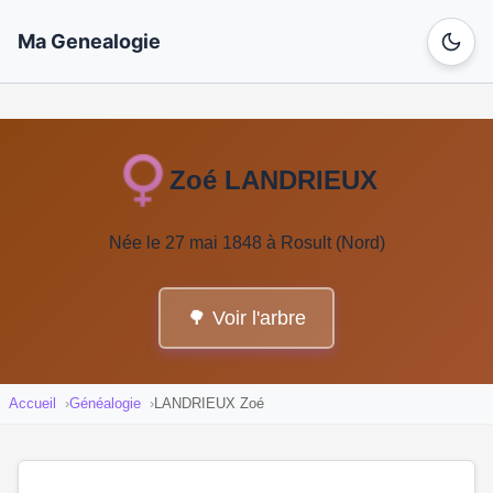
Ma Genealogie
Zoé LANDRIEUX
Née le 27 mai 1848 à Rosult (Nord)
🌳 Voir l'arbre
Accueil
Généalogie
LANDRIEUX Zoé