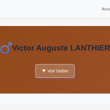
Accu
Victor Auguste LANTHIER
🌳 Voir l'arbre