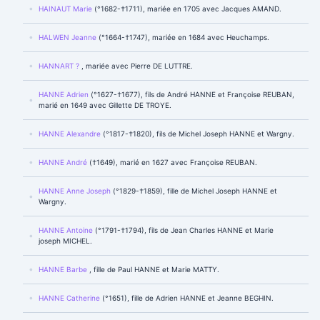
HAINAUT Marie
(°1682-†1711), mariée en 1705 avec Jacques AMAND.
HALWEN Jeanne
(°1664-†1747), mariée en 1684 avec Heuchamps.
HANNART ?
, mariée avec Pierre DE LUTTRE.
HANNE Adrien
(°1627-†1677), fils de André HANNE et Françoise REUBAN,
marié en 1649 avec Gillette DE TROYE.
HANNE Alexandre
(°1817-†1820), fils de Michel Joseph HANNE et Wargny.
HANNE André
(†1649), marié en 1627 avec Françoise REUBAN.
HANNE Anne Joseph
(°1829-†1859), fille de Michel Joseph HANNE et
Wargny.
HANNE Antoine
(°1791-†1794), fils de Jean Charles HANNE et Marie
joseph MICHEL.
HANNE Barbe
, fille de Paul HANNE et Marie MATTY.
HANNE Catherine
(°1651), fille de Adrien HANNE et Jeanne BEGHIN.