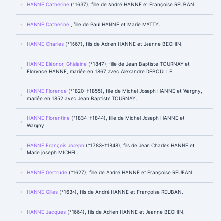
HANNE Catherine
(°1637), fille de André HANNE et Françoise REUBAN.
HANNE Catherine
, fille de Paul HANNE et Marie MATTY.
HANNE Charles
(°1667), fils de Adrien HANNE et Jeanne BEGHIN.
HANNE Eléonor, Ghislaine
(°1847), fille de Jean Baptiste TOURNAY et
Florence HANNE, mariée en 1867 avec Alexandre DEBOULLE.
HANNE Florence
(°1820-†1855), fille de Michel Joseph HANNE et Wargny,
mariée en 1852 avec Jean Baptiste TOURNAY.
HANNE Florentine
(°1834-†1844), fille de Michel Joseph HANNE et
Wargny.
HANNE François Joseph
(°1783-†1848), fils de Jean Charles HANNE et
Marie joseph MICHEL.
HANNE Gertrude
(°1627), fille de André HANNE et Françoise REUBAN.
HANNE Gilles
(°1634), fils de André HANNE et Françoise REUBAN.
HANNE Jacques
(°1664), fils de Adrien HANNE et Jeanne BEGHIN.