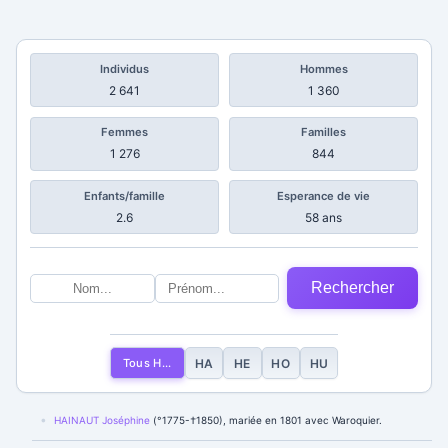
Individus
Hommes
2 641
1 360
Femmes
Familles
1 276
844
Enfants/famille
Esperance de vie
2.6
58 ans
Rechercher
Tous H...
HA
HE
HO
HU
HAINAUT Joséphine
(°1775-†1850), mariée en 1801 avec Waroquier.