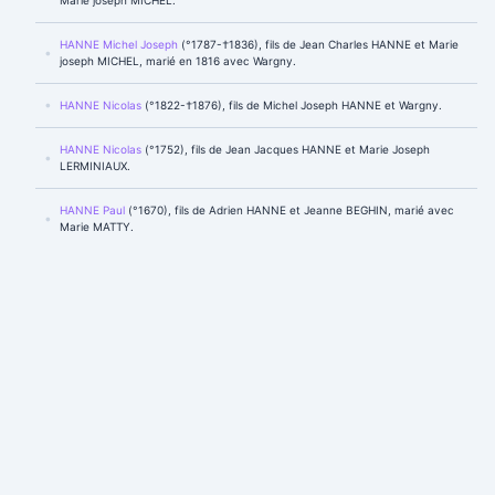
HANNE Michel Joseph
(°1787-†1836), fils de Jean Charles HANNE et Marie
joseph MICHEL, marié en 1816 avec Wargny.
HANNE Nicolas
(°1822-†1876), fils de Michel Joseph HANNE et Wargny.
HANNE Nicolas
(°1752), fils de Jean Jacques HANNE et Marie Joseph
LERMINIAUX.
HANNE Paul
(°1670), fils de Adrien HANNE et Jeanne BEGHIN, marié avec
Marie MATTY.
HANNE Pierre
(°1659), fils de Adrien HANNE et Jeanne BEGHIN.
HANNE Pierre
(°1630), fils de André HANNE et Françoise REUBAN.
HANNOT Antoine Joseph
.
HANNOT Pierre Joseph
.
HANOTEAU Marie Joseph
(°1731), mariée en 1754 avec Mathieu Joseph
GIBON.