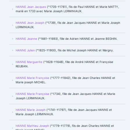
HANNE Jean Jacques
(°1705-†1761), fils de Paul HANNE et Marie MATTY,
marié en 1733 avec Marie Joseph LERMINIAUX.
HANNE Jean Joseph
(°1739), fils de Jean Jacques HANNE et Marie Joseph
LERMINIAUX.
HANNE Jeanne
(°1661-†1693), fille de Adrien HANNE et Jeanne BEGHIN.
HANNE Julien
(°1825-†1900), fils de Michel Joseph HANNE et Wargny.
HANNE Marguerite
(°1628-†1648), fille de André HANNE et Françoise
REUBAN.
HANNE Marie Françoise
(°1777-†1842), fille de Jean Charles HANNE et
Marie joseph MICHEL.
HANNE Marie Françoise
(°1734), fille de Jean Jacques HANNE et Marie
Joseph LERMINIAUX.
HANNE Marie Joseph
(°1741-†1797), fille de Jean Jacques HANNE et
Marie Joseph LERMINIAUX.
HANNE Mathieu Joseph
(°1779-†1779), fils de Jean Charles HANNE et
Marie joseph MICHEL.