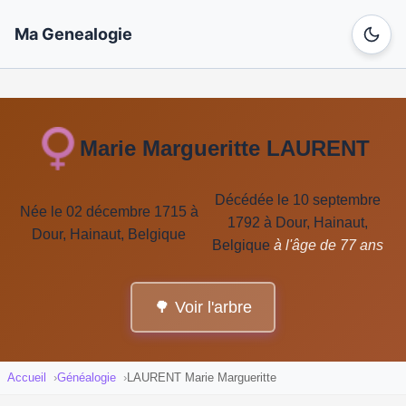
Ma Genealogie
Marie Margueritte LAURENT
Décédée le 10 septembre
Née le 02 décembre 1715 à
1792 à Dour, Hainaut,
Dour, Hainaut, Belgique
Belgique
à l'âge de 77 ans
🌳 Voir l'arbre
Accueil
Généalogie
LAURENT Marie Margueritte