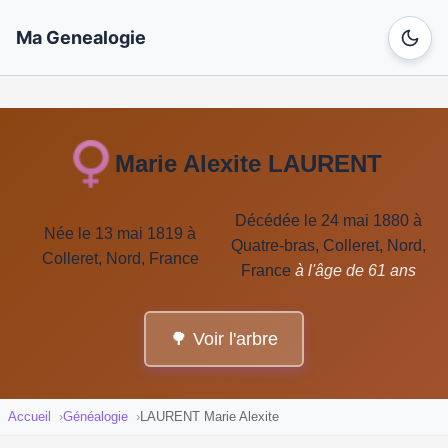
Ma Genealogie
Marie Alexite LAURENT
Décédée le 24 mai 1880 à
Née le 13 mai 1819 à
Quatre-bras, Colleret, Nord,
Colleret, Nord, France
France
à l'âge de 61 ans
🌳 Voir l'arbre
Accueil
Généalogie
LAURENT Marie Alexite