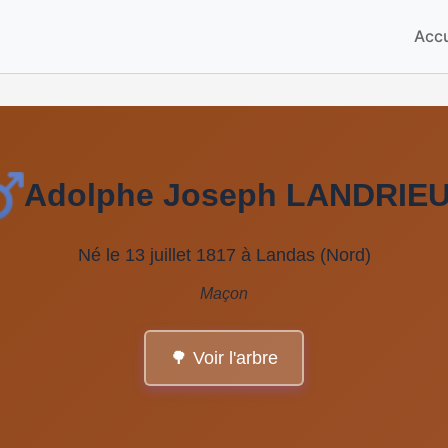
Accu
Adolphe Joseph LANDRIE
Né le 13 juillet 1817 à Landas (Nord)
Maçon
🌳 Voir l'arbre