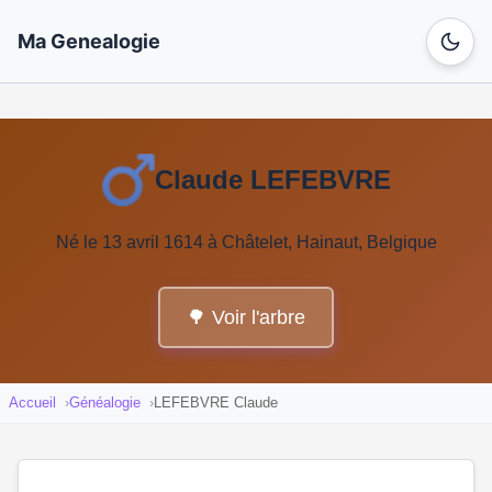
Ma Genealogie
Claude LEFEBVRE
Né le 13 avril 1614 à Châtelet, Hainaut, Belgique
🌳 Voir l'arbre
Accueil
Généalogie
LEFEBVRE Claude