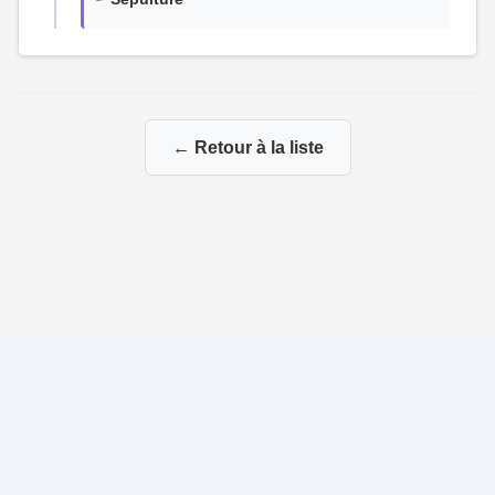
← Retour à la liste
© 2026 Ma Genealogie
|
Propulsé par
Gene-Niegles
|
Administration