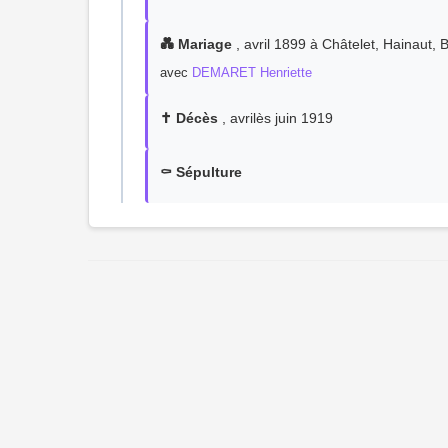
💑 Mariage
, avril 1899 à Châtelet, Hainaut, 
avec
DEMARET Henriette
✝️ Décès
, avrilès juin 1919
⚰️ Sépulture