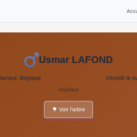
Accu
Usmar LAFOND
Hainaut, Belgique
Décédé le av
Houilleur
🌳 Voir l'arbre