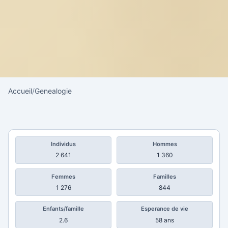
Accueil
/
Genealogie
Individus
Hommes
2 641
1 360
Femmes
Familles
1 276
844
Enfants/famille
Esperance de vie
2.6
58 ans