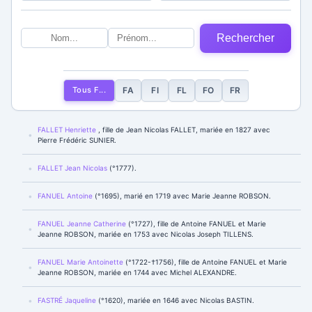
Rechercher
Tous F...
FA
FI
FL
FO
FR
FALLET Henriette
, fille de Jean Nicolas FALLET, mariée en 1827 avec
Pierre Frédéric SUNIER.
FALLET Jean Nicolas
(°1777).
FANUEL Antoine
(°1695), marié en 1719 avec Marie Jeanne ROBSON.
FANUEL Jeanne Catherine
(°1727), fille de Antoine FANUEL et Marie
Jeanne ROBSON, mariée en 1753 avec Nicolas Joseph TILLENS.
FANUEL Marie Antoinette
(°1722-†1756), fille de Antoine FANUEL et Marie
Jeanne ROBSON, mariée en 1744 avec Michel ALEXANDRE.
FASTRÉ Jaqueline
(°1620), mariée en 1646 avec Nicolas BASTIN.