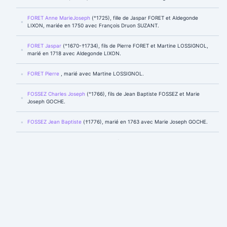
FORET Anne MarieJoseph
(°1725), fille de Jaspar FORET et Aldegonde
LIXON, mariée en 1750 avec François Druon SUZANT.
FORET Jaspar
(°1670-†1734), fils de Pierre FORET et Martine LOSSIGNOL,
marié en 1718 avec Aldegonde LIXON.
FORET Pierre
, marié avec Martine LOSSIGNOL.
FOSSEZ Charles Joseph
(°1766), fils de Jean Baptiste FOSSEZ et Marie
Joseph GOCHE.
FOSSEZ Jean Baptiste
(†1776), marié en 1763 avec Marie Joseph GOCHE.
FOSSEZ Jean François Joseph
(°1774), fils de Jean Baptiste FOSSEZ et
Marie Joseph GOCHE, marié avec Alexandrine GILLES.
FOSSEZ Jeanne Joseph Françoise
(°1764-†1830), fille de Jean Baptiste
FOSSEZ et Marie Joseph GOCHE, mariée en 1784 avec Warnier.
FOSSEZ Marie Joseph
(°1771), fille de Jean Baptiste FOSSEZ et Marie
Joseph GOCHE.
FOUET Anne Jeanne
(°1790-†1832), mariée en 1820 avec Charles Louis