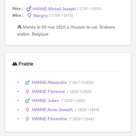
HANNE Michel Joseph
Père :
(°1787-†1836)
Wargny
Mère :
(°1798-†1870)
💑 Mariés le 09 mai 1816 à Houtain-le-val, Brabant
wallon, Belgique
👥 Fratrie
HANNE Alexandre
(°1817-†1820)
HANNE Florence
(°1820-†1855)
HANNE Julien
(°1825-†1900)
HANNE Anne Joseph
(°1829-†1859)
HANNE Florentine
(°1834-†1844)