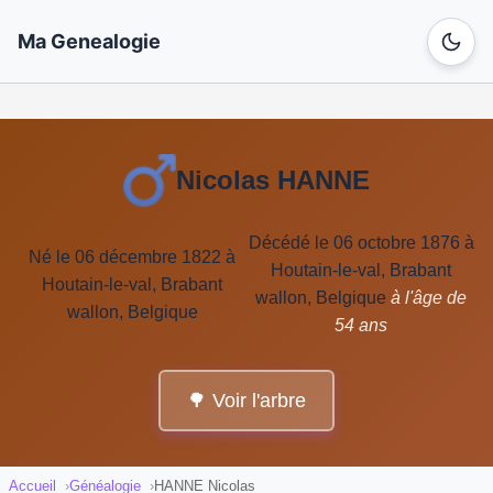
Ma Genealogie
Nicolas HANNE
Décédé le 06 octobre 1876 à
Né le 06 décembre 1822 à
Houtain-le-val, Brabant
Houtain-le-val, Brabant
wallon, Belgique
à l'âge de
wallon, Belgique
54 ans
🌳 Voir l'arbre
Accueil
Généalogie
HANNE Nicolas