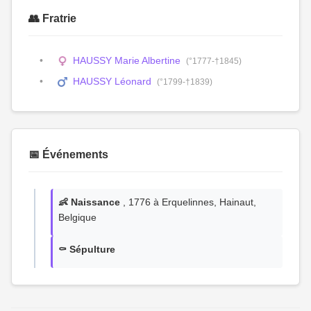
👥 Fratrie
HAUSSY Marie Albertine
(°1777-†1845)
HAUSSY Léonard
(°1799-†1839)
📅 Événements
👶 Naissance
, 1776 à Erquelinnes, Hainaut,
Belgique
⚰️ Sépulture