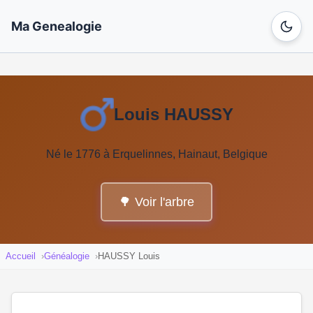
Ma Genealogie
Louis HAUSSY
Né le 1776 à Erquelinnes, Hainaut, Belgique
🌳 Voir l'arbre
Accueil
Généalogie
HAUSSY Louis