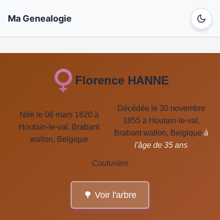
Ma Genealogie
Florence HANNE
Décédée le 30 novembre
Née le 06 mars 1820 à
1855 à Houtain-le-val,
Houtain-le-val, Brabant
Brabant wallon, Belgique
à
wallon, Belgique
l'âge de 35 ans
Couturière
🌳 Voir l'arbre