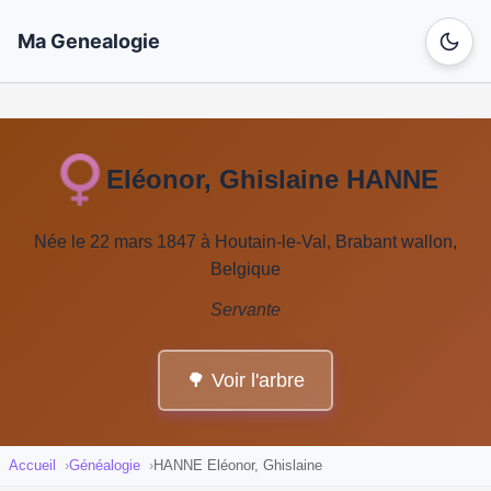
Ma Genealogie
Eléonor, Ghislaine HANNE
Née le 22 mars 1847 à Houtain-le-Val, Brabant wallon,
Belgique
Servante
🌳 Voir l'arbre
Accueil
Généalogie
HANNE Eléonor, Ghislaine