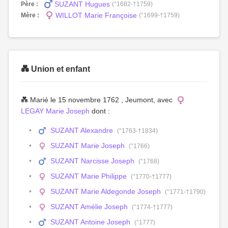
SUZANT Hugues
Père :
(°1682-†1759)
WILLOT Marie Françoise
Mère :
(°1699-†1759)
💑 Union et enfant
💑 Marié le 15 novembre 1762 , Jeumont, avec
LEGAY Marie Joseph
dont :
SUZANT Alexandre
(°1763-†1834)
SUZANT Marie Joseph
(°1766)
SUZANT Narcisse Joseph
(°1768)
SUZANT Marie Philippe
(°1770-†1777)
SUZANT Marie Aldegonde Joseph
(°1771-†1790)
SUZANT Amélie Joseph
(°1774-†1777)
SUZANT Antoine Joseph
(°1777)