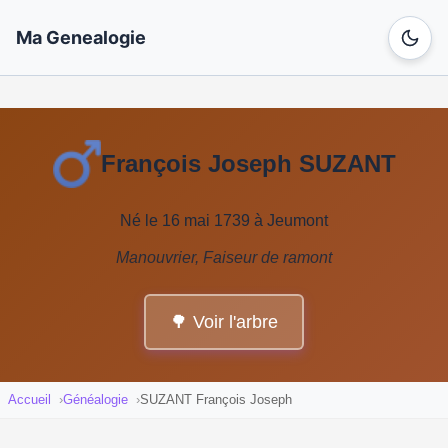
Ma Genealogie
François Joseph SUZANT
Né le 16 mai 1739 à Jeumont
Manouvrier, Faiseur de ramont
🌳 Voir l'arbre
Accueil
Généalogie
SUZANT François Joseph