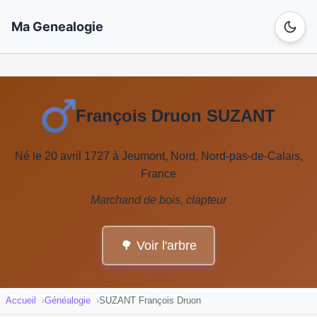
Ma Genealogie
François Druon SUZANT
Né le 20 avril 1727 à Jeumont, Nord, Nord-pas-de-Calais,
France
Marchand de bois, clapteur
🌳 Voir l'arbre
Accueil
Généalogie
SUZANT François Druon