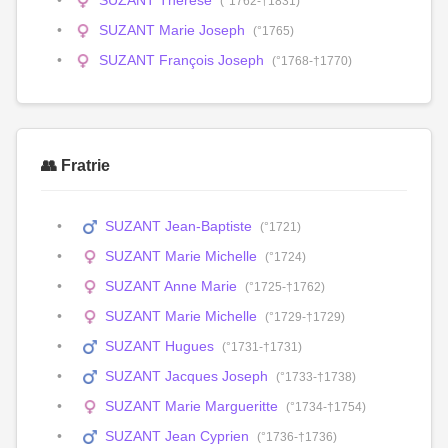
SUZANT Thérèse
(°1762-†1831)
SUZANT Marie Joseph
(°1765)
SUZANT François Joseph
(°1768-†1770)
👥 Fratrie
SUZANT Jean-Baptiste
(°1721)
SUZANT Marie Michelle
(°1724)
SUZANT Anne Marie
(°1725-†1762)
SUZANT Marie Michelle
(°1729-†1729)
SUZANT Hugues
(°1731-†1731)
SUZANT Jacques Joseph
(°1733-†1738)
SUZANT Marie Margueritte
(°1734-†1754)
SUZANT Jean Cyprien
(°1736-†1736)