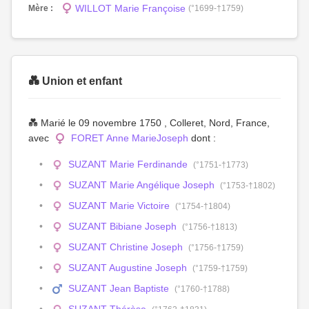
WILLOT Marie Françoise
Mère :
(°1699-†1759)
💑 Union et enfant
💑 Marié le 09 novembre 1750 , Colleret, Nord, France,
avec
FORET Anne MarieJoseph
dont :
SUZANT Marie Ferdinande
(°1751-†1773)
SUZANT Marie Angélique Joseph
(°1753-†1802)
SUZANT Marie Victoire
(°1754-†1804)
SUZANT Bibiane Joseph
(°1756-†1813)
SUZANT Christine Joseph
(°1756-†1759)
SUZANT Augustine Joseph
(°1759-†1759)
SUZANT Jean Baptiste
(°1760-†1788)