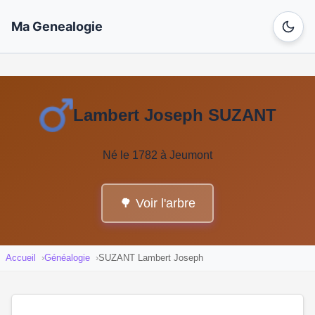
Ma Genealogie
Lambert Joseph SUZANT
Né le 1782 à Jeumont
🌳 Voir l'arbre
Accueil
Généalogie
SUZANT Lambert Joseph