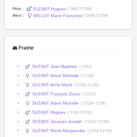
SUZANT Hugues
Père :
(°1682-†1759)
WILLOT Marie Françoise
Mère :
(°1699-†1759)
👥 Fratrie
SUZANT Jean-Baptiste
(°1721)
SUZANT Marie Michelle
(°1724)
SUZANT Anne Marie
(°1725-†1762)
SUZANT François Druon
(°1727)
SUZANT Marie Michelle
(°1729-†1729)
SUZANT Hugues
(°1731-†1731)
SUZANT Jacques Joseph
(°1733-†1738)
SUZANT Marie Margueritte
(°1734-†1754)