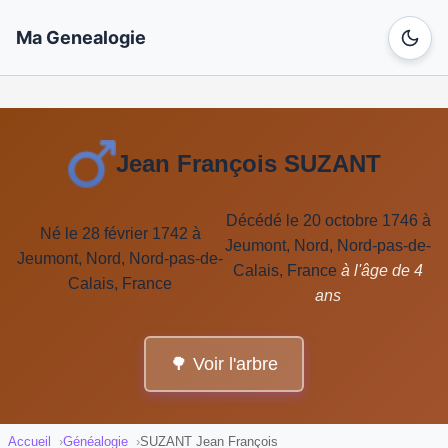
Ma Genealogie
Jean François SUZANT
Décédé le 20 octobre 1746 à
Né le 28 février 1742 à
Jeumont, Nord, Nord-pas-de-
Jeumont, Nord, Nord-pas-de-
Calais, France
à l'âge de 4
Calais, France
ans
🌳 Voir l'arbre
Accueil
Généalogie
SUZANT Jean François