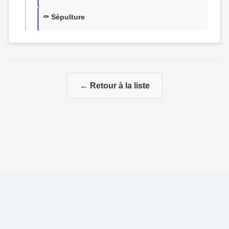
⚰️ Sépulture
← Retour à la liste
© 2026 Ma Genealogie
|
Propulsé par
Gene-Niegles
|