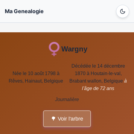
Ma Genealogie
Wargny
Décédée le 14 décembre
Née le 10 août 1798 à
1870 à Houtain-le-val,
Rêves, Hainaut, Belgique
Brabant wallon, Belgique
à
l'âge de 72 ans
Journalière
🌳 Voir l'arbre