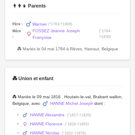
👨‍👩‍👧 Parents
Warnier
Père :
(°1763-†1809)
FOSSEZ Jeanne Joseph
Mère
(°1764-
:
†1830)
Françoise
💑 Mariés le 04 mai 1784 à Rêves, Hainaut, Belgique
💑 Union et enfant
💑 Mariée le 09 mai 1816 , Houtain-le-val, Brabant wallon,
Belgique, avec
HANNE Michel Joseph
dont :
HANNE Alexandre
(°1817-†1820)
HANNE Florence
(°1820-†1855)
HANNE Nicolas
(°1822-†1876)