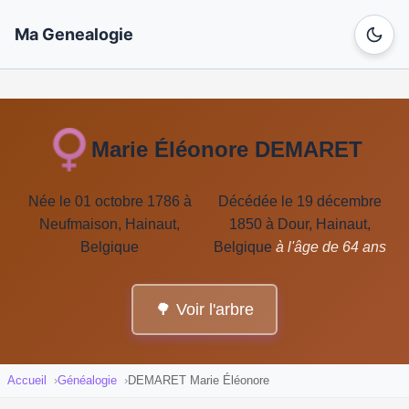
Ma Genealogie
Marie Éléonore DEMARET
Née le 01 octobre 1786 à
Décédée le 19 décembre
Neufmaison, Hainaut,
1850 à Dour, Hainaut,
Belgique
Belgique
à l'âge de 64 ans
🌳 Voir l'arbre
Accueil
Généalogie
DEMARET Marie Éléonore