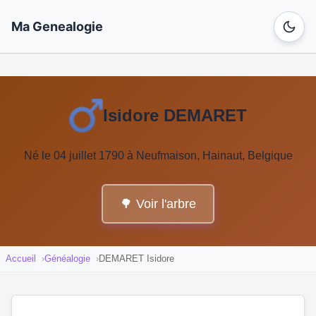
Ma Genealogie
Isidore DEMARET
Né le 04 juillet 1790 à Neufmaison, Hainaut, Belgique
🌳 Voir l'arbre
Accueil
Généalogie
DEMARET Isidore