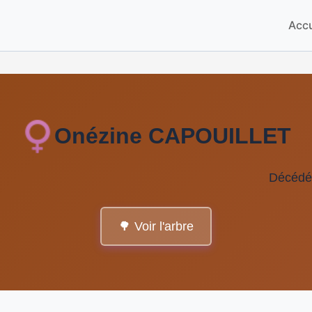
Accu
Onézine CAPOUILLET
Décédé
🌳 Voir l'arbre