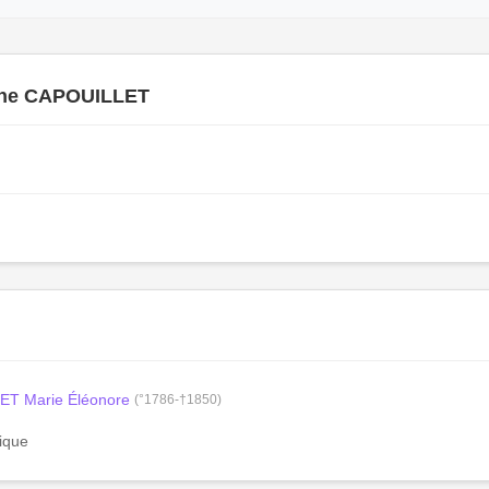
ne CAPOUILLET
T Marie Éléonore
(°1786-†1850)
gique