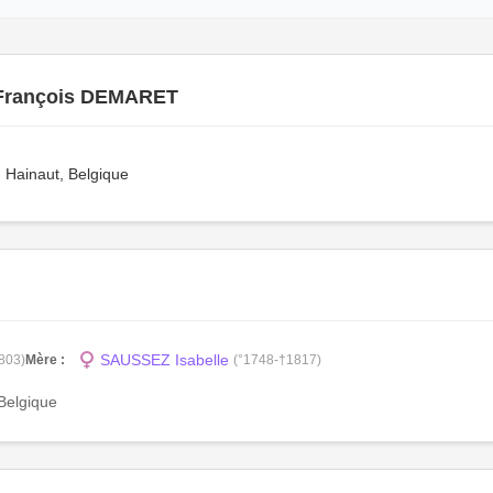
François DEMARET
 Hainaut, Belgique
SAUSSEZ Isabelle
803)
Mère :
(°1748-†1817)
Belgique