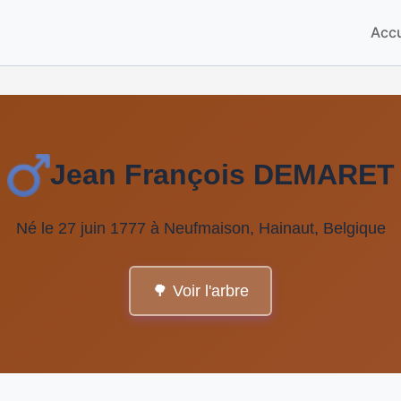
Accu
Jean François DEMARET
Né le 27 juin 1777 à Neufmaison, Hainaut, Belgique
🌳 Voir l'arbre