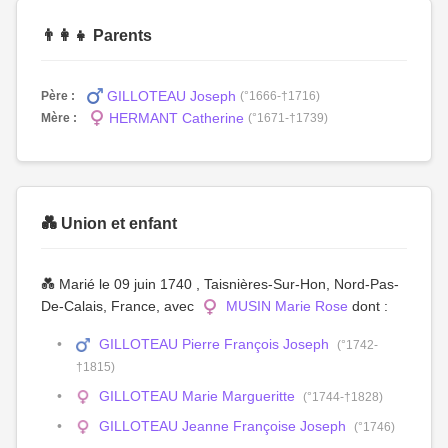
👨‍👩‍👧 Parents
GILLOTEAU Joseph
Père :
(°1666-†1716)
HERMANT Catherine
Mère :
(°1671-†1739)
💑 Union et enfant
💑 Marié le 09 juin 1740 , Taisnières-Sur-Hon, Nord-Pas-
De-Calais, France, avec
MUSIN Marie Rose
dont :
GILLOTEAU Pierre François Joseph
(°1742-
†1815)
GILLOTEAU Marie Margueritte
(°1744-†1828)
GILLOTEAU Jeanne Françoise Joseph
(°1746)