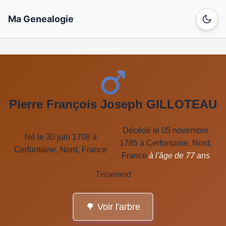
Ma Genealogie
Pierre François Joseph GILLOTEAU
Décédé le 05 novembre
Né le 30 juin 1708 à
1785 à Cerfontaine, Nord,
Cerfontaine, Nord, France
France
à l'âge de 77 ans
Tisserand
🌳 Voir l'arbre