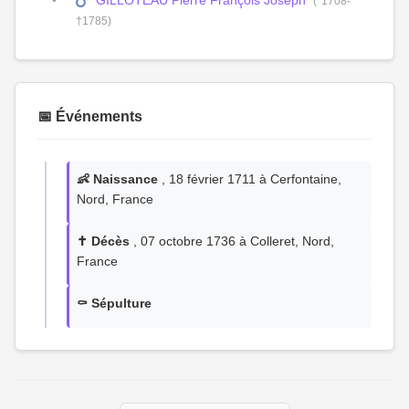
GILLOTEAU Pierre François Joseph
(°1708-
†1785)
📅 Événements
👶 Naissance
, 18 février 1711 à Cerfontaine,
Nord, France
✝️ Décès
, 07 octobre 1736 à Colleret, Nord,
France
⚰️ Sépulture