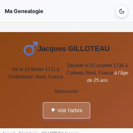
Ma Genealogie
Jacques GILLOTEAU
Décédé le 07 octobre 1736 à
Né le 18 février 1711 à
Colleret, Nord, France
à l'âge
Cerfontaine, Nord, France
de 25 ans
Manouvrier
🌳 Voir l'arbre