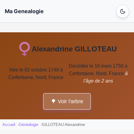
Ma Genealogie
Alexandrine GILLOTEAU
Décédée le 16 mars 1750 à
Née le 02 octobre 1748 à
Cerfontaine, Nord, France
à
Cerfontaine, Nord, France
l'âge de 2 ans
🌳 Voir l'arbre
Accueil
Généalogie
GILLOTEAU Alexandrine