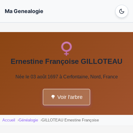
Ma Genealogie
Ernestine Françoise GILLOTEAU
Née le 03 août 1697 à Cerfontaine, Nord, France
🌳 Voir l'arbre
Accueil
Généalogie
GILLOTEAU Ernestine Françoise