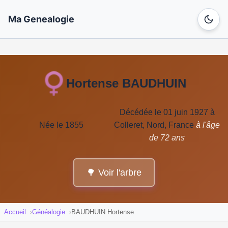
Ma Genealogie
Hortense BAUDHUIN
Décédée le 01 juin 1927 à
Née le 1855
Colleret, Nord, France
à l'âge
de 72 ans
🌳 Voir l'arbre
Accueil
Généalogie
BAUDHUIN Hortense