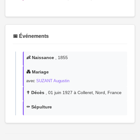
📅 Événements
👶 Naissance
, 1855
💑 Mariage
avec
SUZANT Augustin
✝️ Décès
, 01 juin 1927 à Colleret, Nord, France
⚰️ Sépulture