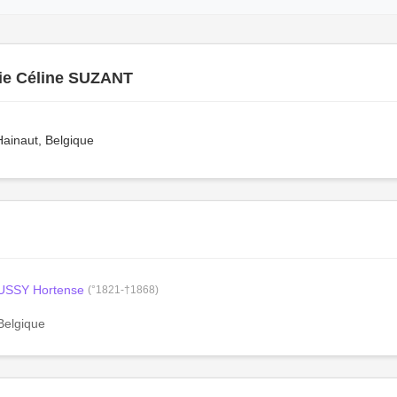
nie Céline SUZANT
ainaut, Belgique
USSY Hortense
(°1821-†1868)
Belgique