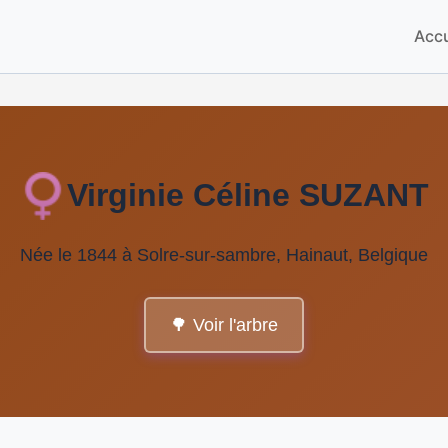
Accu
Virginie Céline SUZANT
Née le 1844 à Solre-sur-sambre, Hainaut, Belgique
🌳 Voir l'arbre