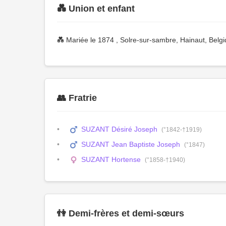
💑 Union et enfant
💑 Mariée le 1874 , Solre-sur-sambre, Hainaut, Belg
👥 Fratrie
SUZANT Désiré Joseph
(°1842-†1919)
SUZANT Jean Baptiste Joseph
(°1847)
SUZANT Hortense
(°1858-†1940)
👫 Demi-frères et demi-sœurs