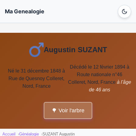
Ma Genealogie
Augustin SUZANT
Décédé le 12 février 1894 à
Né le 31 décembre 1848 à
Route nationale n°46
Rue de Quesnoy Colleret,
Colleret, Nord, France
à l'âge
Nord, France
de 46 ans
🌳 Voir l'arbre
Accueil
Généalogie
SUZANT Augustin