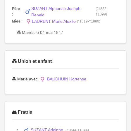
SUZANT Alphonse Joseph
Père
(°1822-
:
†1899)
Reneld
LAURENT Marie Alexite
Mère :
(°1819-†1880)
💑 Mariés le 04 mai 1847
💑 Union et enfant
💑 Marié avec
BAUDHUIN Hortense
👥 Fratrie
SUZANT Adolphe
(°1844-†1844)