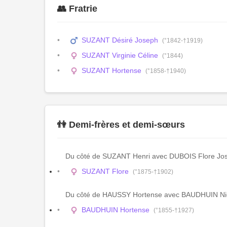
👥 Fratrie
SUZANT Désiré Joseph
(°1842-†1919)
SUZANT Virginie Céline
(°1844)
SUZANT Hortense
(°1858-†1940)
👫 Demi-frères et demi-sœurs
Du côté de SUZANT Henri avec DUBOIS Flore Jo
SUZANT Flore
(°1875-†1902)
Du côté de HAUSSY Hortense avec BAUDHUIN Ni
BAUDHUIN Hortense
(°1855-†1927)