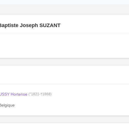
Baptiste Joseph SUZANT
USSY Hortense
(°1821-†1868)
Belgique