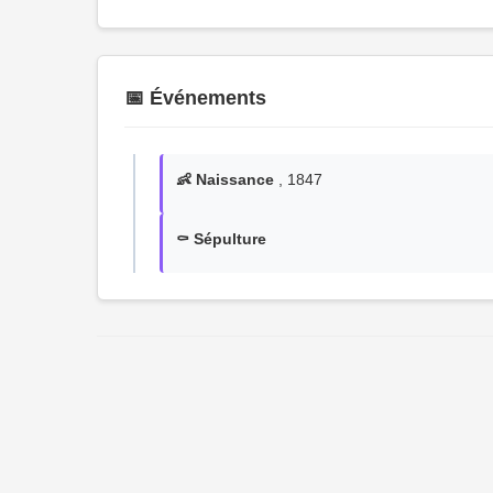
📅 Événements
👶 Naissance
, 1847
⚰️ Sépulture