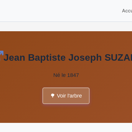
Accu
Jean Baptiste Joseph SUZ
Né le 1847
🌳 Voir l'arbre