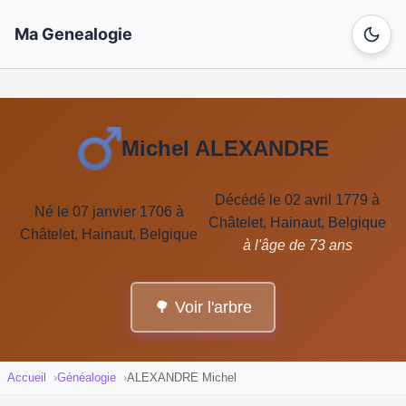
Ma Genealogie
Michel ALEXANDRE
Décédé le 02 avril 1779 à
Né le 07 janvier 1706 à
Châtelet, Hainaut, Belgique
Châtelet, Hainaut, Belgique
à l'âge de 73 ans
🌳 Voir l'arbre
Accueil
Généalogie
ALEXANDRE Michel