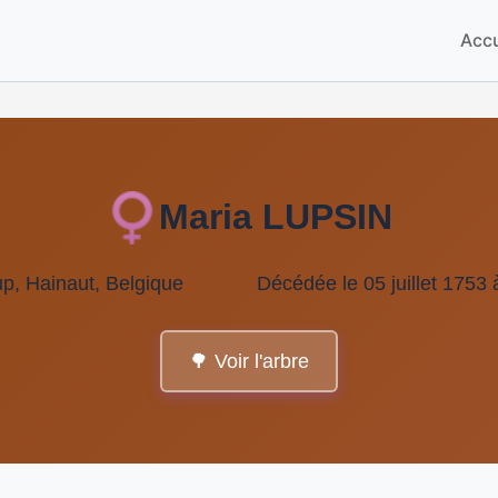
Accu
Maria LUPSIN
p, Hainaut, Belgique
Décédée le 05 juillet 1753 
🌳 Voir l'arbre