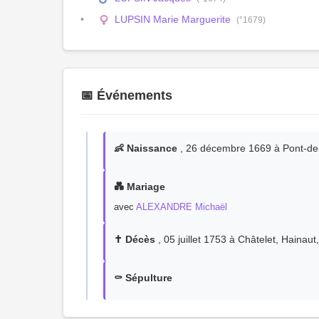
LUPSIN Marie Marguerite
(°1679)
📅 Événements
👶 Naissance
, 26 décembre 1669 à Pont-de-
💑 Mariage
avec
ALEXANDRE Michaël
✝️ Décès
, 05 juillet 1753 à Châtelet, Hainaut
⚰️ Sépulture