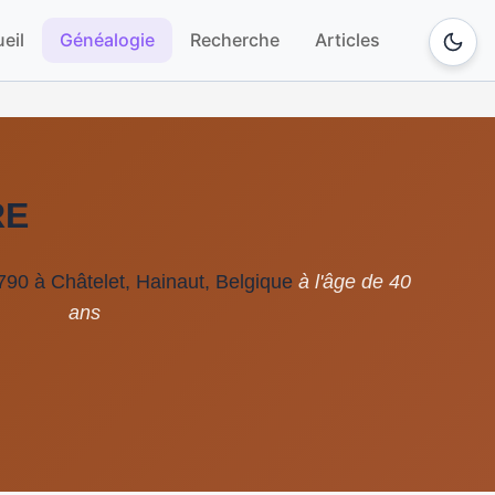
eil
Généalogie
Recherche
Articles
RE
90 à Châtelet, Hainaut, Belgique
à l'âge de 40
ans