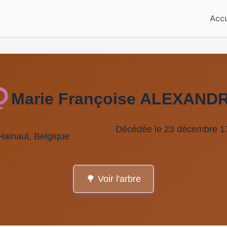
Accu
Marie Françoise ALEXAND
Décédée le 23 décembre 17
Hainaut, Belgique
🌳 Voir l'arbre