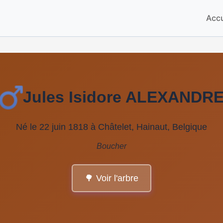
Accu
Jules Isidore ALEXANDR
Né le 22 juin 1818 à Châtelet, Hainaut, Belgique
Boucher
🌳 Voir l'arbre