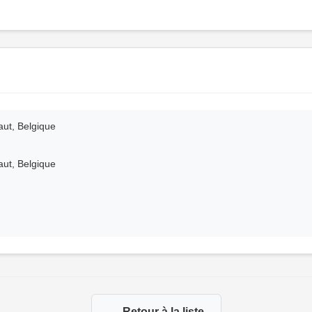
aut, Belgique
aut, Belgique
← Retour à la liste