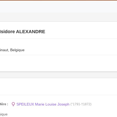
 Isidore ALEXANDRE
inaut, Belgique
SPEILEUX Marie Louise Joseph
Mère :
(°1791-†1872)
gique