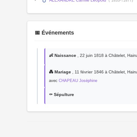
ALEXANDRE Camile Léopold
(°1833-†1877)
📅 Événements
👶 Naissance
, 22 juin 1818 à Châtelet, Hain
💑 Mariage
, 11 février 1846 à Châtelet, Hain
avec
CHAPEAU Joséphine
⚰️ Sépulture