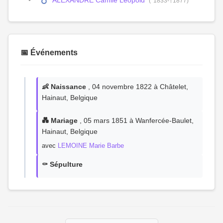
ALEXANDRE Camile Léopold
(°1833-†1877)
📅 Événements
👶 Naissance
, 04 novembre 1822 à Châtelet,
Hainaut, Belgique
💑 Mariage
, 05 mars 1851 à Wanfercée-Baulet,
Hainaut, Belgique
avec
LEMOINE Marie Barbe
⚰️ Sépulture