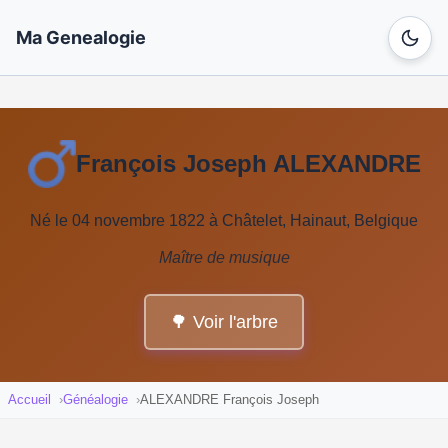
Ma Genealogie
François Joseph ALEXANDRE
Né le 04 novembre 1822 à Châtelet, Hainaut, Belgique
Maître de musique
🌳 Voir l'arbre
Accueil
Généalogie
ALEXANDRE François Joseph