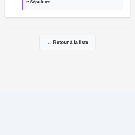
⚰️ Sépulture
← Retour à la liste
© 2026 Ma Genealogie
|
Propulsé par
Gene-Niegles
|
Administration