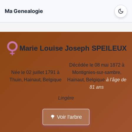
Ma Genealogie
Marie Louise Joseph SPEILEUX
Décédée le 08 mai 1872 à
Née le 02 juillet 1791 à
Montignies-sur-sambre,
Thuin, Hainaut, Belgique
Hainaut, Belgique
à l'âge de
81 ans
Lingère
🌳 Voir l'arbre