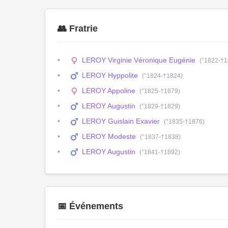
👥 Fratrie
LEROY Virginie Véronique Eugénie
(°1822-†1
LEROY Hyppolite
(°1824-†1824)
LEROY Appoline
(°1825-†1879)
LEROY Augustin
(°1829-†1829)
LEROY Guislain Exavier
(°1835-†1876)
LEROY Modeste
(°1837-†1838)
LEROY Augustin
(°1841-†1892)
📅 Événements