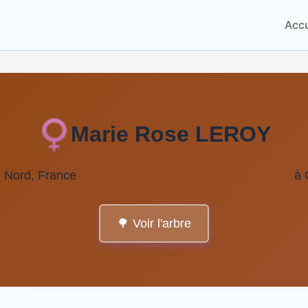
Accu
Marie Rose LEROY
, Nord, France
à 
🌳 Voir l'arbre