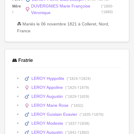
DUVERGNIES Marie Françoise
Mère
(°1800-
:
†1880)
Véronique
💑 Mariés le 06 novembre 1821 à Colleret, Nord,
France
👥 Fratrie
LEROY Hyppolite
(°1824-†1824)
LEROY Appoline
(°1825-†1879)
LEROY Augustin
(°1829-†1829)
LEROY Marie Rose
(°1832)
LEROY Guislain Exavier
(°1835-†1876)
LEROY Modeste
(°1837-†1838)
LEROY Augustin
(°1841-†1892)