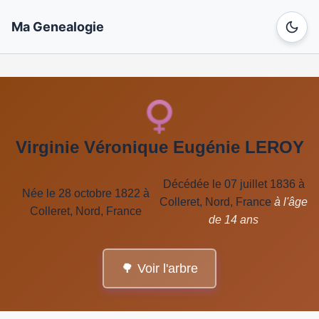
Ma Genealogie
Virginie Véronique Eugénie LEROY
Décédée le 07 juillet 1836 à
Née le 28 octobre 1822 à
Colleret, Nord, France
à l'âge
Colleret, Nord, France
de 14 ans
🌳 Voir l'arbre