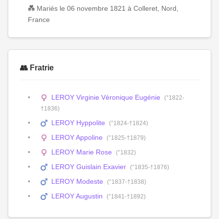
💑 Mariés le 06 novembre 1821 à Colleret, Nord,
France
👥 Fratrie
LEROY Virginie Véronique Eugénie
(°1822-
†1836)
LEROY Hyppolite
(°1824-†1824)
LEROY Appoline
(°1825-†1879)
LEROY Marie Rose
(°1832)
LEROY Guislain Exavier
(°1835-†1876)
LEROY Modeste
(°1837-†1838)
LEROY Augustin
(°1841-†1892)