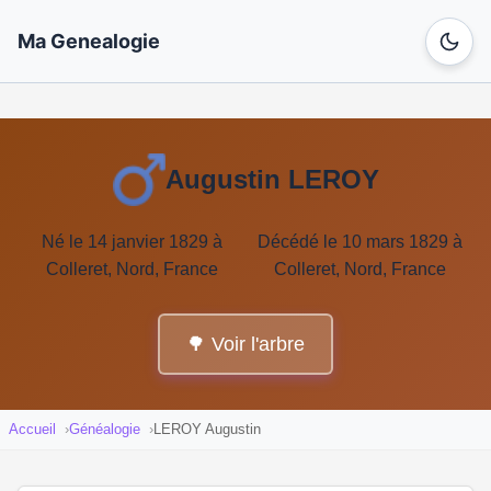
Ma Genealogie
Augustin LEROY
Né le 14 janvier 1829 à
Décédé le 10 mars 1829 à
Colleret, Nord, France
Colleret, Nord, France
🌳 Voir l'arbre
Accueil
Généalogie
LEROY Augustin