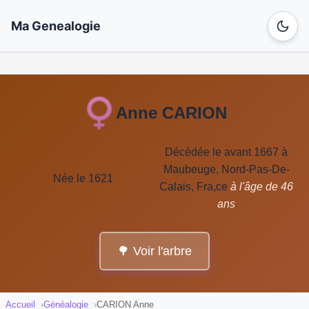
Ma Genealogie
Anne CARION
Décédée le avant 1667 à
Maubeuge, Nord-Pas-De-
Née le 1621
Calais, Fra,ce
à l'âge de 46
ans
🌳 Voir l'arbre
Accueil
Généalogie
CARION Anne