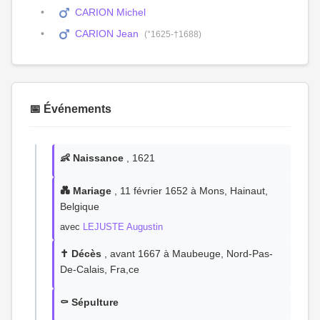
CARION Michel
CARION Jean
(°1625-†1688)
📅 Événements
👶 Naissance
, 1621
💑 Mariage
, 11 février 1652 à Mons, Hainaut,
Belgique
avec
LEJUSTE Augustin
✝️ Décès
, avant 1667 à Maubeuge, Nord-Pas-
De-Calais, Fra,ce
⚰️ Sépulture