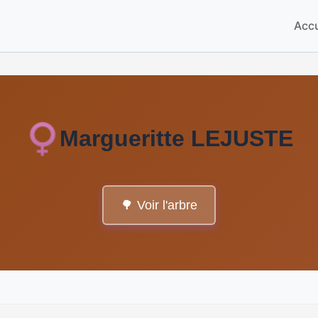
Accu
Margueritte LEJUSTE
🌳 Voir l'arbre