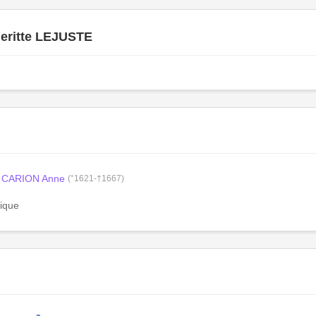
eritte LEJUSTE
CARION Anne
(°1621-†1667)
gique