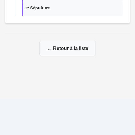
⚰️ Sépulture
← Retour à la liste
© 2026 Ma Genealogie
|
Propulsé par
Gene-Niegles
|