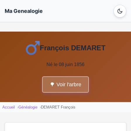
Ma Genealogie
François DEMARET
Né le 08 juin 1856
🌳 Voir l'arbre
Accueil
Généalogie
DEMARET François