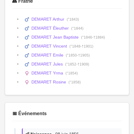
👥 Fratrie
DEMARET Arthur
(°1843)
DEMARET Éleuther
(°1844)
DEMARET Jean Baptiste
(°1846-†1884)
DEMARET Vincent
(°1848-†1901)
DEMARET Emile
(°1850-†1905)
DEMARET Jules
(°1852-†1909)
DEMARET Yrma
(°1854)
DEMARET Rosine
(°1858)
📅 Événements