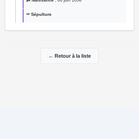
👶 Naissance
, 08 juin 1856
⚰️ Sépulture
← Retour à la liste