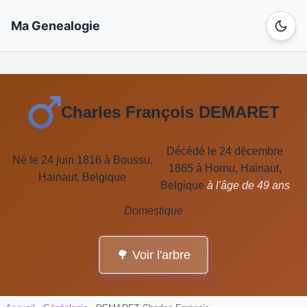
Ma Genealogie
Charles François DEMARET
Décédé le 24 décembre
Né le 24 juin 1816 à Boussu,
1865 à Hornu, Hainaut,
Hainaut, Belgique
Belgique
à l'âge de 49 ans
Domestique
🌳 Voir l'arbre