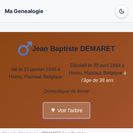
Ma Genealogie
Jean Baptiste DEMARET
Décédé le 30 avril 1884 à
Né le 15 janvier 1846 à
Hornu, Hainaut, Belgique
à
Hornu, Hainaut, Belgique
l'âge de 38 ans
Domestique de ferme
🌳 Voir l'arbre