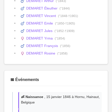
DEMARET Arthur
(°1843)
DEMARET Éleuther
(°1844)
DEMARET Vincent
(°1848-†1901)
DEMARET Emile
(°1850-†1905)
DEMARET Jules
(°1852-†1909)
DEMARET Yrma
(°1854)
DEMARET François
(°1856)
DEMARET Rosine
(°1858)
📅 Événements
👶 Naissance
, 15 janvier 1846 à Hornu, Hainaut,
Belgique