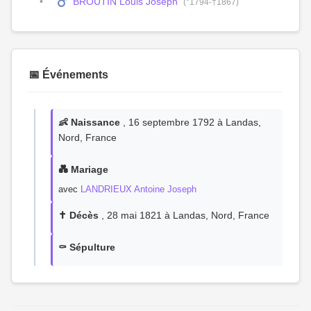
BROUTIN Louis Joseph
(°1794-†1867)
📅 Événements
👶 Naissance
, 16 septembre 1792 à Landas,
Nord, France
💑 Mariage
avec
LANDRIEUX Antoine Joseph
✝️ Décès
, 28 mai 1821 à Landas, Nord, France
⚰️ Sépulture