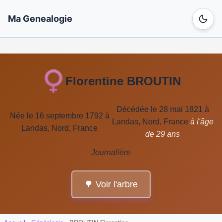
Ma Genealogie
Florentine BROUTIN
Décédée le 28 mai 1821 à
Née le 16 septembre 1792 à
Landas, Nord, France
à l'âge
Landas, Nord, France
de 29 ans
Journalière
🌳 Voir l'arbre