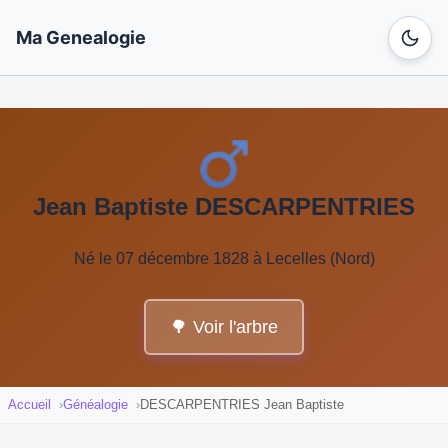
Ma Genealogie
Jean Baptiste DESCARPENTRIES
Né le 07 décembre 1828 à Lecelles (Nord)
🌳 Voir l'arbre
Accueil
Généalogie
DESCARPENTRIES Jean Baptiste