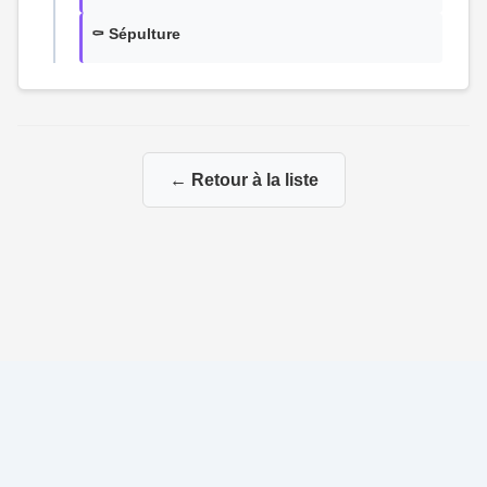
⚰️ Sépulture
← Retour à la liste
© 2026 Ma Genealogie
|
Propulsé par
Gene-Niegles
|