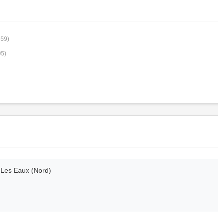
859)
95)
 Les Eaux (Nord)