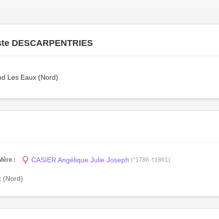
ste DESCARPENTRIES
d Les Eaux (Nord)
CASIER Angélique Julie Joseph
Mère :
(°1786-†1861)
x (Nord)