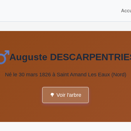
Accu
Auguste DESCARPENTRIE
Né le 30 mars 1826 à Saint Amand Les Eaux (Nord)
🌳 Voir l'arbre