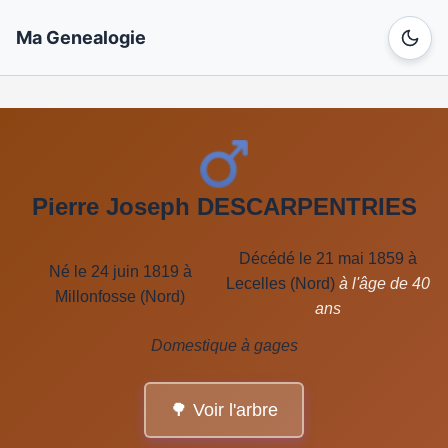
Ma Genealogie
Pierre Joseph DESCARPENTRIES
Décédé le 21 mai 1859 à
Né le 24 juin 1819 à
Lecelles (Nord)
à l'âge de 40
Millonfosse (Nord)
ans
Domestique à gages
🌳 Voir l'arbre